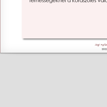
terhességeknél a koraszülés val
Jogi nyil
2022