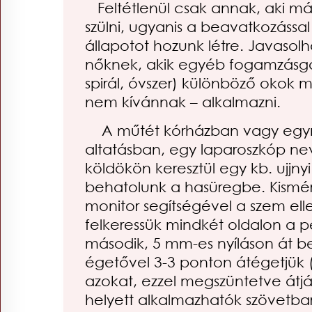
Feltétlenül csak annak, aki má
szülni, ugyanis a beavatkozással 
állapotot hozunk létre. Javaso
nőknek, akik egyéb fogamzásgát
spirál, óvszer) különböző okok 
nem kívánnak – alkalmazni.
A műtét kórházban vagy egyn
altatásban, egy laparoszkóp nev
köldökön keresztül egy kb. ujjny
behatolunk a hasüregbe. Kismé
monitor segítségével a szem ell
felkeressük mindkét oldalon a 
második, 5 mm-es nyíláson át b
égetővel 3-3 ponton átégetjük (
azokat, ezzel megszüntetve átj
helyett alkalmazhatók szövetbar