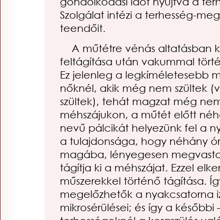
gondolkodási időt nyújtva a te
Szolgálat intézi a terhesség-megs
teendőit.
A műtétre vénás altatásban ke
feltágítása után vakummal történ
Ez jelenleg a legkíméletesebb 
nőknél, akik még nem szültek (
szültek), tehát magzat még nem
méhszájukon, a műtét előtt néh
nevű pálcikát helyezünk fel a 
a tulajdonsága, hogy néhány ór
magába, lényegesen megvastago
tágítja ki a méhszájat. Ezzel el
műszerekkel történő tágítása. Í
megelőzhetők a nyakcsatorna 
mikrosérülései; és így a későbbi 