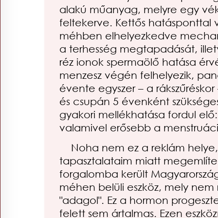
alakú műanyag, melyre egy vék
feltekerve. Kettős hatásponttal 
méhben elhelyezkedve mecha
a terhesség megtapadását, illet
réz ionok spermaölő hatása érvé
menzesz végén felhelyezik, pa
évente egyszer – a rákszűréskor –
és csupán 5 évenként szükséges 
gyakori mellékhatása fordul elő
valamivel erősebb a menstruáció 
Noha nem ez a reklám helye, 
tapasztalataim miatt megemlít
forgalomba került Magyarországo
méhen belüli eszköz, mely nem
"adagol". Ez a hormon progeszte
felett sem ártalmas. Ezen eszkö