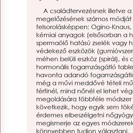
A családtervezésnek illetve a
megelőzésének számos módját i
felsorolásképpen: Ogino-Knaus,
kémiai anyagok (elsősorban a hü
spermaölő hatású zselék vagy 
védekező eszközök (gumióvszer,
méhen belüli eszköz (spirál), és
hormonális fogamzásgátló table
havonta adandó fogamzásgátló i
még a művi meddővé tételi mű
férfinél, mind nőnél el lehet v
megoldására többféle módszer l
következik, hogy egyik sem tök
érdemes elbeszélgetni nőgyógy
megismerje az egyes módszerek e
könnyebben tudjon választani.