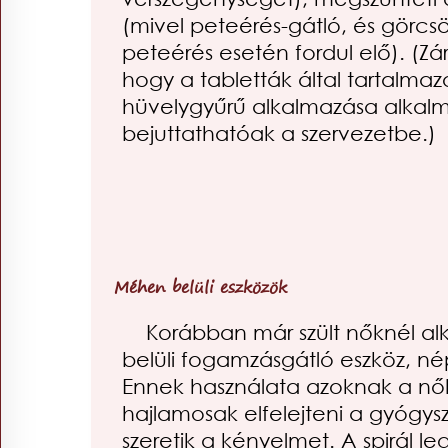
(mivel peteérés-gátló, és görcs
peteérés esetén fordul elő). (
hogy a tabletták által tartalm
hüvelygyűrű alkalmazása alkalm
bejuttathatóak a szervezetbe.)
Méhen belüli eszközök
Korábban már szült nőknél a
belüli fogamzásgátló eszköz, né
Ennek használata azoknak a nők
hajlamosak elfelejteni a gyógysz
szeretik a kényelmet. A spirál le