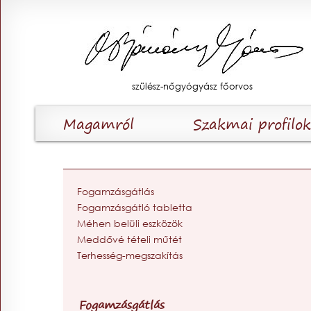
szülész-nőgyógyász főorvos
Magamról
Szakmai profilok
Fogamzásgátlás
Fogamzásgátló tabletta
Méhen belüli eszközök
Meddővé tételi műtét
Terhesség-megszakítás
Fogamzásgátlás