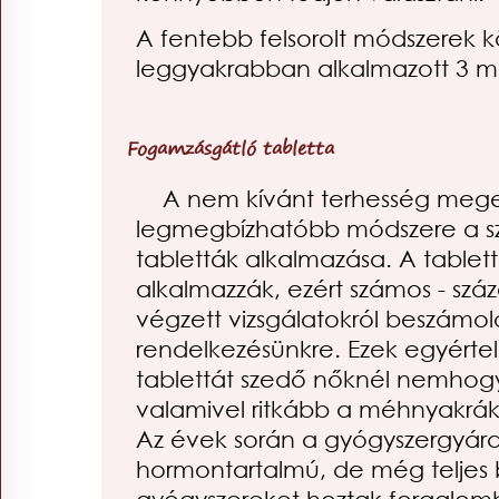
A fentebb felsorolt módszerek kö
leggyakrabban alkalmazott 3 m
Fogamzásgátló tabletta
A nem kívánt terhesség mege
legmegbízhatóbb módszere a s
tabletták alkalmazása. A tablet
alkalmazzák, ezért számos - sz
végzett vizsgálatokról beszámoló
rendelkezésünkre. Ezek egyérte
tablettát szedő nőknél nemhog
valamivel ritkább a méhnyakrák
Az évek során a gyógyszergyár
hormontartalmú, de még teljes 