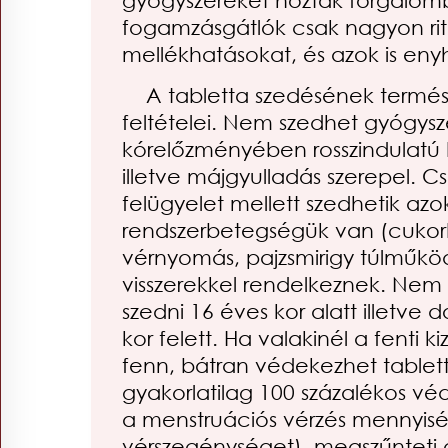
gyógyszereket hoztak forgalom
fogamzásgátlók csak nagyon ri
mellékhatásokat, és azok is eny
A tabletta szedésének termés
feltételei. Nem szedhet gyógysz
kórelőzményében rosszindulatú 
illetve májgyulladás szerepel. Cs
felügyelet mellett szedhetik azo
rendszerbetegségük van (cuko
vérnyomás, pajzsmirigy túlműköd
visszerekkel rendelkeznek. Nem
szedni 16 éves kor alatt illetv
kor felett. Ha valakinél a fenti 
fenn, bátran védekezhet tablett
gyakorlatilag 100 százalékos véd
a menstruációs vérzés mennyisé
vérszegénységet), megszűnteti 