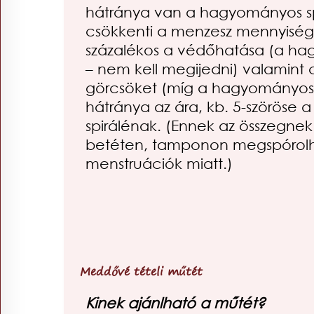
hátránya van a hagyományos sp
csökkenti a menzesz mennyiségé
százalékos a védőhatása (a hag
– nem kell megijedni) valamint 
görcsöket (míg a hagyományos 
hátránya az ára, kb. 5-szöröse
spirálénak. (Ennek az összegne
betéten, tamponon megspórolh
menstruációk miatt.)
Meddővé tételi műtét
Kinek ajánlható a műtét?